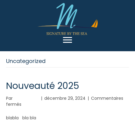
Uncategorized
Nouveauté 2025
Par
saveursBON
|
décembre 29, 2024
|
Commentaires
sur
fermés
Nouveauté
2025
blabla bla bla
Lire la suite