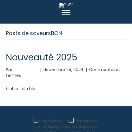
Posts de saveursBON
Nouveauté 2025
Par
saveursBON
|
décembre 29, 2024
|
Commentaires
sur
fermés
Nouveauté
2025
blabla bla bla
Lire la suite